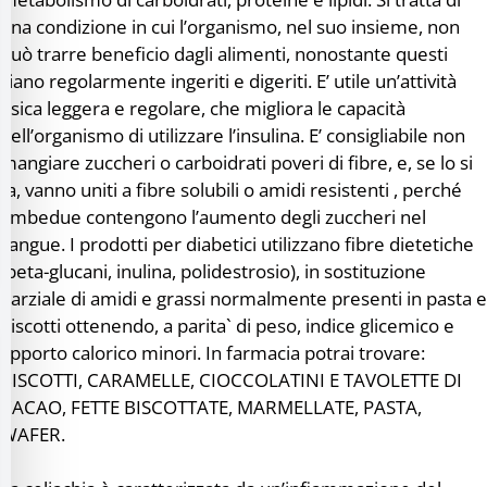
filo sicuro per crisi
una condizione in cui l’organismo, nel suo insieme, non
può trarre beneficio dagli alimenti, nonostante questi
siano regolarmente ingeriti e digeriti. E’ utile un’attività
alità adatta per ADHD
fisica leggera e regolare, che migliora le capacità
dell’organismo di utilizzare l’insulina. E’ consigliabile non
mangiare zuccheri o carboidrati poveri di fibre, e, se lo si
alità per cecità
fa, vanno uniti a fibre solubili o amidi resistenti , perché
ambedue contengono l’aumento degli zuccheri nel
sangue. I prodotti per diabetici utilizzano fibre dietetiche
alità sicura per epilessia
(beta-glucani, inulina, polidestrosio), in sostituzione
parziale di amidi e grassi normalmente presenti in pasta e
biscotti ottenendo, a parita` di peso, indice glicemico e
apporto calorico minori. In farmacia potrai trovare:
BISCOTTI, CARAMELLE, CIOCCOLATINI E TAVOLETTE DI
CACAO, FETTE BISCOTTATE, MARMELLATE, PASTA,
WAFER.