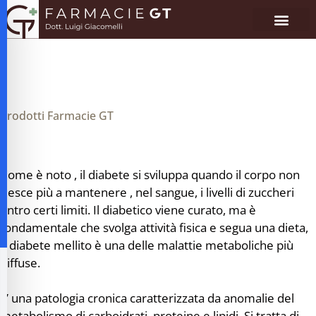
Prodotti Farmacie GT
Come è noto , il diabete si sviluppa quando il corpo non
riesce più a mantenere , nel sangue, i livelli di zuccheri
entro certi limiti. Il diabetico viene curato, ma è
fondamentale che svolga attività fisica e segua una dieta,
Il diabete mellito è una delle malattie metaboliche più
diffuse.
alità per disabilità visive
E’ una patologia cronica caratterizzata da anomalie del
metabolismo di carboidrati, proteine e lipidi. Si tratta di