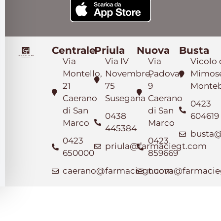
Centrale
Priula
Nuova
Busta
Via
Via IV
Via
Vicolo 
Montello,
Novembre,
Padova,
Mimose
21
75
9
Monteb
Caerano
Susegana
Caerano
0423
di San
di San
0438
604619
Marco
Marco
445384
busta@
0423
0423
priula@farmaciegt.com
650000
859669
caerano@farmaciegt.com
nuova@farmacie