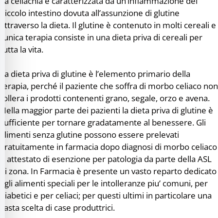
La celiachia è caratterizzata da un’infiammazione del
piccolo intestino dovuta all’assunzione di glutine
attraverso la dieta. Il glutine è contenuto in molti cereali e
l’unica terapia consiste in una dieta priva di cereali per
tutta la vita.
La dieta priva di glutine è l’elemento primario della
terapia, perché il paziente che soffra di morbo celiaco non
tollera i prodotti contenenti grano, segale, orzo e avena.
Nella maggior parte dei pazienti la dieta priva di glutine è
sufficiente per tornare gradatamente al benessere. Gli
alimenti senza glutine possono essere prelevati
gratuitamente in farmacia dopo diagnosi di morbo celiaco
e attestato di esenzione per patologia da parte della ASL
di zona. In Farmacia è presente un vasto reparto dedicato
agli alimenti speciali per le intolleranze piu’ comuni, per
diabetici e per celiaci; per questi ultimi in particolare una
vasta scelta di case produttrici.