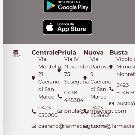
Centrale
Priula
Nuova
Busta
Via
Via IV
Via
Vicolo 
Montello,
Novembre,
Padova,
Mimose
21
75
9
Monteb
Caerano
Susegana
Caerano
0423
di San
di San
0438
604619
Marco
Marco
445384
busta@
0423
0423
priula@farmaciegt.com
650000
859669
caerano@farmaciegt.com
nuova@farmacie