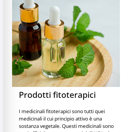
filo sicuro per crisi
alità adatta per ADHD
alità per cecità
alità sicura per epilessia
Prodotti fitoterapici
I medicinali fitoterapici sono tutti quei
medicinali il cui principio attivo è una
sostanza vegetale. Questi medicinali sono