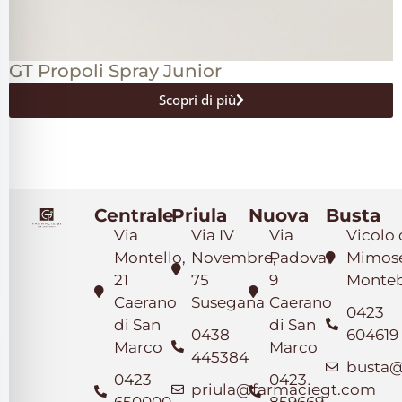
GT Propoli Spray Junior
Scopri di più
Centrale
Priula
Nuova
Busta
Via
Via IV
Via
Vicolo 
Montello,
Novembre,
Padova,
Mimose
21
75
9
Monteb
Caerano
Susegana
Caerano
0423
di San
di San
0438
604619
Marco
Marco
445384
busta@
0423
0423
priula@farmaciegt.com
650000
859669