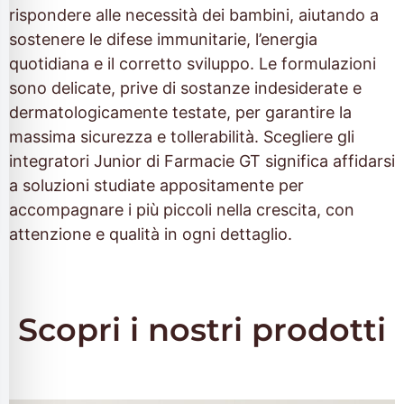
filo sicuro per crisi
rispondere alle necessità dei bambini, aiutando a
sostenere le difese immunitarie, l’energia
quotidiana e il corretto sviluppo. Le formulazioni
alità adatta per ADHD
sono delicate, prive di sostanze indesiderate e
dermatologicamente testate, per garantire la
massima sicurezza e tollerabilità. Scegliere gli
alità per cecità
integratori Junior di Farmacie GT significa affidarsi
a soluzioni studiate appositamente per
alità sicura per epilessia
accompagnare i più piccoli nella crescita, con
attenzione e qualità in ogni dettaglio.
Scopri i nostri prodotti