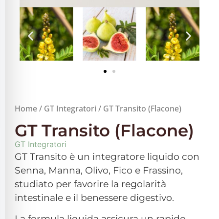
filo sicuro per crisi
alità adatta per ADHD
alità per cecità
Home
/
GT Integratori
/ GT Transito (Flacone)
alità sicura per epilessia
GT Transito (Flacone)
GT Integratori
GT Transito è un integratore liquido con
Senna, Manna, Olivo, Fico e Frassino,
studiato per favorire la regolarità
intestinale e il benessere digestivo.
La formula liquida assicura un rapido