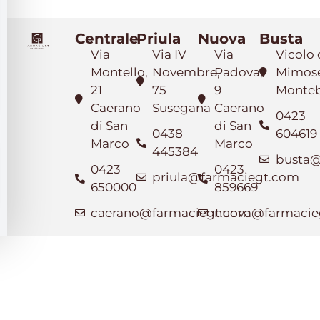
Centrale
Priula
Nuova
Busta
Via
Via IV
Via
Vicolo 
Montello,
Novembre,
Padova,
Mimose
21
75
9
Monteb
Caerano
Susegana
Caerano
0423
di San
di San
0438
604619
Marco
Marco
445384
busta@
0423
0423
priula@farmaciegt.com
650000
859669
caerano@farmaciegt.com
nuova@farmacie