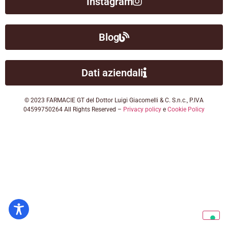
Instagram
Blog
ADHD
Dati aziendali
© 2023 FARMACIE GT del Dottor Luigi Giacomelli & C. S.n.c., P.IVA
04599750264 All Rights Reserved –
Privacy policy
e
Cookie Policy
ilessia